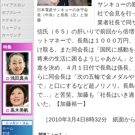
サンキョーの
バイアスロン
日本電産サンキョーの永守会
ボブスレー
社で会見を行
長（中央）と長島（左）と加
スケルトン
藤
業者社長で同
リュージュ
信氏（６５）の肝いりで前回から倍増
カーリング
ットマネーで、長島は１０００万円、
特集
け取る。また同会長は「国民に感動を
将来の生活に困るようじゃあかん」と
進を決め、４月１日付で長島は係長、
らに同会長は「次の五輪で金メダルや
浅田真央
で」と口にするなど超ノリノリ。長島
で…」と苦笑。加藤も「社長はいき過
いた。【加藤裕一】
高木美帆
［2010年3月4日8時32分 紙面か
ニッカン・コム
ホーム
野球
関連ニュース