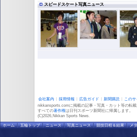
スピードスケート写真ニュース
会社案内
採用情報
広告ガイド
新聞購読
このサ
nikkansports.comに掲載の記事・写真・カット等の
すべての
著作権
は日刊スポーツ新聞社に帰属します。
(C)2026,Nikkan Sports News.
ホーム
五輪トップ
ニュース
写真ニュース
競技日程＆結果
メ