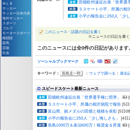
田畑欧州遠征出発「世界選
ＭＬＢ
サッカー
Ｓスケート小平、所属の相
サッカー日本代表
小平の報告会に250人「少
海外サッカー
スポーツ
ゴルフ
このニュース・話題の日記を書く
モータースポーツ
※ニュースの日記を書く
格闘技
競馬
このニュースには全
0
件の日記があります
芸能
社会
ソーシャルブックマーク
長島圭一郎
ウェブで調べる
過去
キーワード：
スピードスケート最新ニュース
田畑欧州遠征出発「世界選手権に照準」
[
Ｓスケート小平、所属の相沢病院で報告
[5日
富山県、銀メダルの田畑と穂積を表彰
[5日08
小平の報告会に250人「少し悔しさも」
[4日2
長島1000万＆条治600万！報奨金＆昇進
[