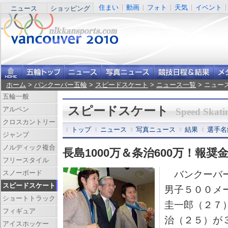
住まい
動画
フォト
天気
イベント
ニュース
ショッピング
ホーム
>
バンクーバー五輪
>
スピードスケート
>
ニュース一覧
> ニュー
五輪一般
スピードスケート
アルペン
Speed Skati
クロスカントリー
トップ
ニュース
写真ニュース
結果
選手名
ジャンプ
ノルディック複合
長島1000万＆条治600万！報奨
フリースタイル
スノーボード
バンクーバー
スピードスケート
男子５００メ
ショートトラック
圭一郎（２７
フィギュア
治（２５）が
アイスホッケー