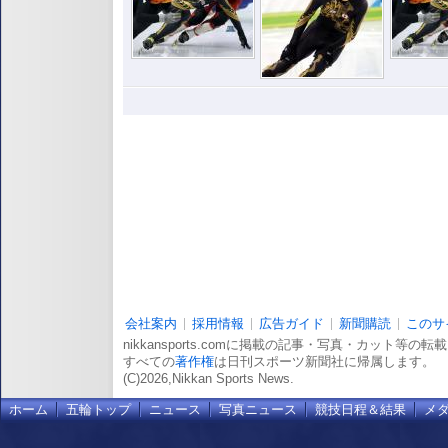
会社案内
採用情報
広告ガイド
新聞購読
このサ
nikkansports.comに掲載の記事・写真・カット等の
すべての
著作権
は日刊スポーツ新聞社に帰属します。
(C)2026,Nikkan Sports News.
ホーム
五輪トップ
ニュース
写真ニュース
競技日程＆結果
メ