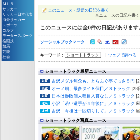
ＭＬＢ
サッカー
このニュース・話題の日記を書く
サッカー日本代表
※ニュースの日記を書く
海外サッカー
スポーツ
このニュースには全
0
件の日記があります
ゴルフ
モータースポーツ
格闘技
ソーシャルブックマーク
競馬
芸能
ショートトラック
ウェブで調べる
キーワード：
社会
ショートトラック最新ニュース
吉沢メダル無念も、とらふぐ亭てっさ５円
[2
オーノ銅、最多タイ８個目／Ｓトラック
[28
日本は惨敗個人種目入賞なし／Ｓトラック
[2
小沢「若い選手が４年後に」／Ｓトラック
吉沢「今後は一区切りして」／Ｓトラック
ショートトラック写真ニュース