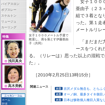
女子１０００
バイアスロン
亜由子（２３
ボブスレー
組で３着とな
スケルトン
リュージュ
った。第１走
カーリング
メートルリレ
女子１０００メートル予選で
特集
敗退し、肩を落とす伊藤亜由
「まだまだ力
子（共同）
ースをつくれ
る。（リレーは）思った以上の混戦で
浅田真央
た」。
［2010年2月25日13時15分］
高木美帆
関連ニュース
吉沢メダル無念も、とらふ
オーノ銅、最多タイ８個目
ニッカン・コム
日本は惨敗個人種目入賞な
ホーム
野球