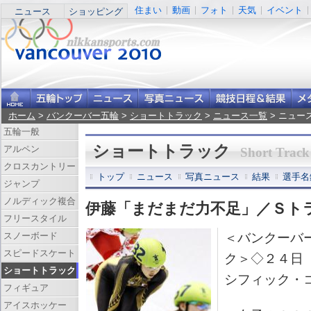
住まい
動画
フォト
天気
イベント
ニュース
ショッピング
ホーム
>
バンクーバー五輪
>
ショートトラック
>
ニュース一覧
> ニュー
五輪一般
ショートトラック
アルペン
Short Track
クロスカントリー
トップ
ニュース
写真ニュース
結果
選手名
ジャンプ
ノルディック複合
伊藤「まだまだ力不足」／Ｓト
フリースタイル
スノーボード
＜バンクーバ
スピードスケート
ク＞◇２４日
ショートトラック
シフィック・
フィギュア
アイスホッケー