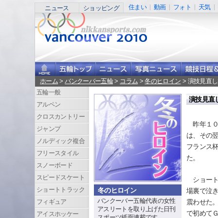
住まい
動画
フォト
天気
ニュース
ショッピング
ホーム
>
バンクーバー五輪
>
コラム
>
冬のヒロイン
> 演技見直
五輪一般
演技見直
アルペン
クロスカントリー
昨年１０
ジャンプ
は、その
ノルディック複合
フランス
フリースタイル
た。
スノーボード
スピードスケート
ショート
ショートトラック
冬のヒロイン
場裏で泣
バンクーバー五輪代表の女性
震わせた
フィギュア
アスリートを取り上げた日刊
で初めて
アイスホッケー
スポーツ紙面連載です。