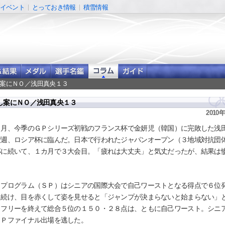
イベント
とっておき情報
積雪情報
し案にＮＯ／浅田真央１３
し案にＮＯ／浅田真央１３
2010
月、今季のＧＰシリーズ初戦のフランス杯で金妍児（韓国）に完敗した浅
翌週、ロシア杯に臨んだ。日本で行われたジャパンオープン（３地域対抗団
杯に続いて、１カ月で３大会目。「疲れは大丈夫」と気丈だったが、結果は
プログラム（ＳＰ）はシニアの国際大会で自己ワーストとなる得点で６位
き続け、目を赤くして姿を見せると「ジャンプが決まらないと始まらない」
。フリーを終えて総合５位の１５０・２８点は、ともに自己ワースト。シニ
ＧＰファイナル出場を逃した。