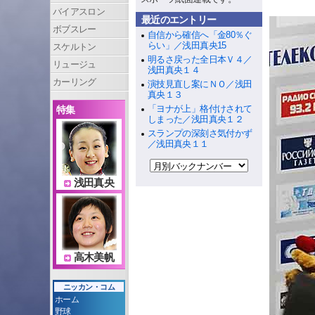
バイアスロン
最近のエントリー
ボブスレー
自信から確信へ「金80％ぐ
らい」／浅田真央15
スケルトン
明るさ戻った全日本Ｖ４／
リュージュ
浅田真央１４
カーリング
演技見直し案にＮＯ／浅田
真央１３
「ヨナが上」格付けされて
特集
しまった／浅田真央１２
スランプの深刻さ気付かず
／浅田真央１１
浅田真央
高木美帆
ニッカン・コム
ホーム
野球