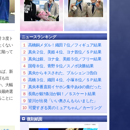
ニュースランキング
計３度ト
１
高橋銅メダル！織田７位／フィギュア結果
たくない
に陥って
２
真央２位、美姫４位、ヨナ首位／ＳＰ結果
３
真央は銀、ヨナ金、美姫５位／フリー結果
４
国母８位、青野９位／スノボ決勝結果
れば、新
５
真央からキスされた、プルシェンコ告白
案も出
６
高橋３位、織田４位、小塚８位／ＳＰ結果
い。大幅
７
真央本番直前イヤホン集中あゆの曲だった
表最終選
８
長島が銀!!条治が銅！／Ｓスケート結果
ることに
９
皆川が出発「いい奥さんもらいました」
10
可愛すぎる英のミュアちゃん／カーリング
復刻紙面