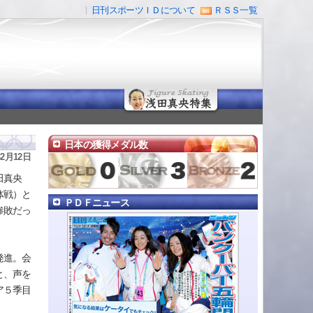
日刊スポーツＩＤについて
ＲＳＳ一覧
日本の獲得メダル数
年2月12日
田真央
体戦）と
ＰＤＦニュース
惨敗だっ
発進。会
と、声を
ア５季目