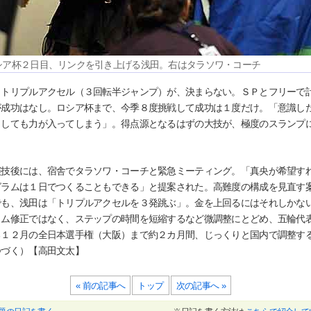
シア杯２日目、リンクを引き上げる浅田。右はタラソワ・コーチ
トリプルアクセル（３回転半ジャンプ）が、決まらない。ＳＰとフリーで
が成功はなし。ロシア杯まで、今季８度挑戦して成功は１度だけ。「意識し
うしても力が入ってしまう」。得点源となるはずの大技が、極度のスランプ
。
技後には、宿舎でタラソワ・コーチと緊急ミーティング。「真央が希望す
グラムは１日でつくることもできる」と提案された。高難度の構成を見直す
でも、浅田は「トリプルアクセルを３発跳ぶ」。金を上回るにはそれしかな
ラム修正ではなく、ステップの時間を短縮するなど微調整にとどめ、五輪代
る１２月の全日本選手権（大阪）まで約２カ月間、じっくりと国内で調整す
つづく）【高田文太】
« 前の記事へ
トップ
次の記事へ »