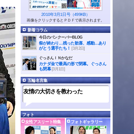
2010年3月1日号（499KB）
画像をクリックするとＰＤＦで表示されます。
新着コラム
今日のバンクーバーBLOG
祭が終わり…残った歓喜、感動…あり
がとう選手たち！
[3月2日]
ぐっさんＩＮかなだ
カナダ金で最高の形で閉幕。ぐっさん
も閉幕
[3月1日]
五輪名言集
友情の大切さを教わった
フォト
女性アスリート特集
フォトギャラリー