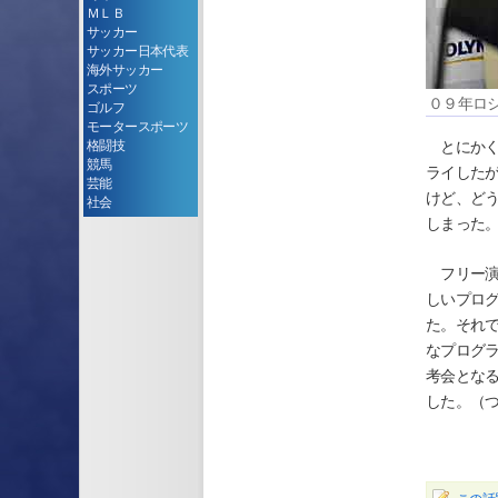
ＭＬＢ
サッカー
サッカー日本代表
海外サッカー
スポーツ
０９年ロ
ゴルフ
モータースポーツ
格闘技
とにかく
競馬
ライした
芸能
けど、ど
社会
しまった
フリー演
しいプロ
た。それ
なプログ
考会とな
した。（