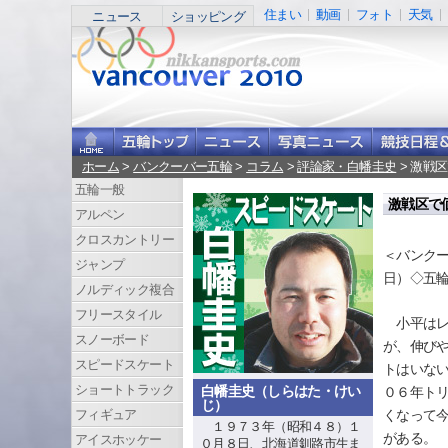
住まい
動画
フォト
天気
ニュース
ショッピング
ホーム
>
バンクーバー五輪
>
コラム
>
評論家・白幡圭史
> 激戦
五輪一般
激戦区で
アルペン
クロスカントリー
＜バンク
ジャンプ
日）◇五
ノルディック複合
フリースタイル
小平はレ
スノーボード
が、伸び
スピードスケート
トはいな
ショートトラック
白幡圭史（しらはた・けい
０６年ト
じ）
くなって
フィギュア
１９７３年（昭和４８）１
がある。
アイスホッケー
０月８日、北海道釧路市生ま