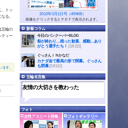
え、トッ
2010年3月1日号（499KB）
になる。
画像をクリックするとＰＤＦで表示されます。
新着コラム
は五輪の
今日のバンクーバーBLOG
シティー
祭が終わり…残った歓喜、感動…あり
がとう選手たち！
[3月2日]
ぐっさんＩＮかなだ
カナダ金で最高の形で閉幕。ぐっさん
も閉幕
[3月1日]
います。
五輪名言集
友情の大切さを教わった
フォト
女性アスリート特集
フォトギャラリー