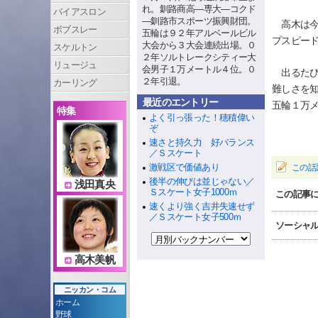
れ。釧路商高—専大—コクド
バイアスロン
—釧路市スポーツ振興財団。
高木は今
ボブスレー
五輪は９２年アルベールビル
プスピー
大会から３大会連続出場。０
スケルトン
２年ソルトレークシティー大
リュージュ
会男子１万メートル４位。０
出るたび
２年引退。
カーリング
難しさを
最近のエントリー
五輪１万
特集
よく引っ張った！穂積偉い
ぞ
速さと持久力 好バランス
／Ｓスケート
激戦区で価値あり
この話
後半の伸びは並じゃない／
浅田真央
Ｓスケート女子1000ｍ
この記事
速くより強く吉井失速せず
／Ｓスケート女子500ｍ
ソーシャ
高木美帆
ニッカン・コム
ホーム
野球