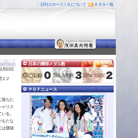
日刊スポーツＩＤについて
ＲＳＳ一覧
日本の獲得メダル数
年2月23日
間２２
ＰＤＦニュース
に落ちた
シャリス
ている。
がもたな
には価値