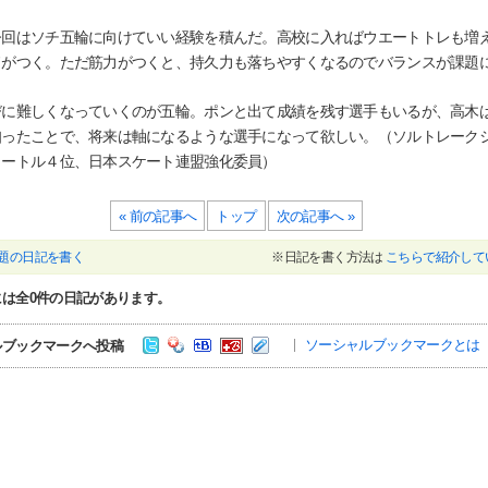
回はソチ五輪に向けていい経験を積んだ。高校に入ればウエートトレも増
ドがつく。ただ筋力がつくと、持久力も落ちやすくなるのでバランスが課題
に難しくなっていくのが五輪。ポンと出て成績を残す選手もいるが、高木
知ったことで、将来は軸になるような選手になって欲しい。（ソルトレーク
メートル４位、日本スケート連盟強化委員）
« 前の記事へ
トップ
次の記事へ »
題の日記を書く
※日記を書く方法は
こちらで紹介して
には全
0
件の日記があります。
ソーシャルブックマークとは
ルブックマークへ投稿