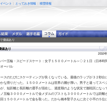
イベント
とっておき情報
積雪情報
区で価値あり
価値あり
2010
ーバー五輪・スピードスケート：女子１５００メートル＞◇２１日（日本時
輪オーバル
ースのたびにスケーティングが良くなっている。最後のラップが３２秒台
やかな滑りだった。１５００メートルは世界の層が厚い。男子と違ってスペ
いが、短距離と長距離の選手が混在し、過渡期のような状況で激戦区になっ
リノ五輪３０００メートルで金メダルのブストも３０００メートルでは距離
今回１５００メートルで金を取った。だから橋本聖子さんに次ぐ小平の５位