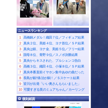
ニュースランキング
１
高橋銅メダル！織田７位／フィギュア結果
２
真央２位、美姫４位、ヨナ首位／ＳＰ結果
３
真央は銀、ヨナ金、美姫５位／フリー結果
４
国母８位、青野９位／スノボ決勝結果
５
真央からキスされた、プルシェンコ告白
６
高橋３位、織田４位、小塚８位／ＳＰ結果
７
真央本番直前イヤホン集中あゆの曲だった
８
長島が銀!!条治が銅！／Ｓスケート結果
９
皆川が出発「いい奥さんもらいました」
10
可愛すぎる英のミュアちゃん／カーリング
復刻紙面