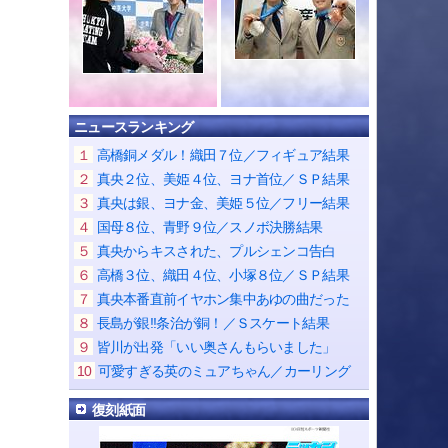
ニュースランキング
１
高橋銅メダル！織田７位／フィギュア結果
２
真央２位、美姫４位、ヨナ首位／ＳＰ結果
３
真央は銀、ヨナ金、美姫５位／フリー結果
４
国母８位、青野９位／スノボ決勝結果
５
真央からキスされた、プルシェンコ告白
６
高橋３位、織田４位、小塚８位／ＳＰ結果
７
真央本番直前イヤホン集中あゆの曲だった
８
長島が銀!!条治が銅！／Ｓスケート結果
９
皆川が出発「いい奥さんもらいました」
10
可愛すぎる英のミュアちゃん／カーリング
復刻紙面