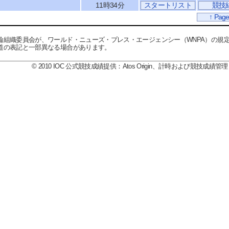
11時34分
スタートリスト
競技
↑ Page
輪組織委員会が、ワールド・ニューズ・プレス・エージェンシー（WNPA）の規
道の表記と一部異なる場合があります。
© 2010 IOC 公式競技成績提供：Atos Origin、計時および競技成績管理