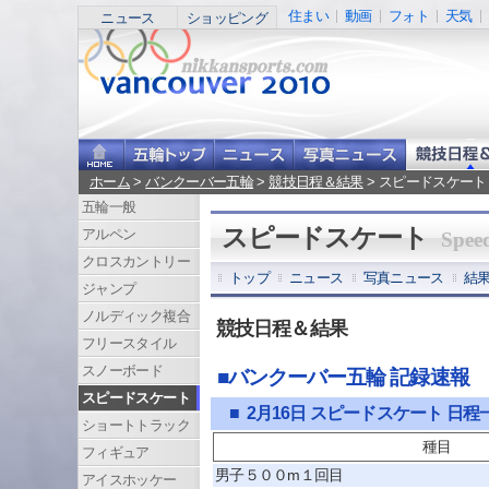
住まい
動画
フォト
天気
ニュース
ショッピング
ホーム
>
バンクーバー五輪
>
競技日程＆結果
> スピードスケート
五輪一般
スピードスケート
アルペン
Spee
クロスカントリー
トップ
ニュース
写真ニュース
結
ジャンプ
ノルディック複合
競技日程＆結果
フリースタイル
スノーボード
■バンクーバー五輪 記録速報
スピードスケート
■ 2月16日 スピードスケート 日程
ショートトラック
種目
フィギュア
男子５００m１回目
アイスホッケー