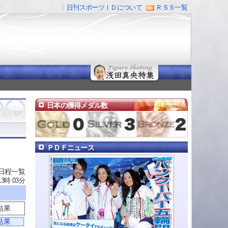
日刊スポーツＩＤについて
ＲＳＳ一覧
日本の獲得メダル数
ＰＤＦニュース
 日程一覧
13時 03分
結果
結果