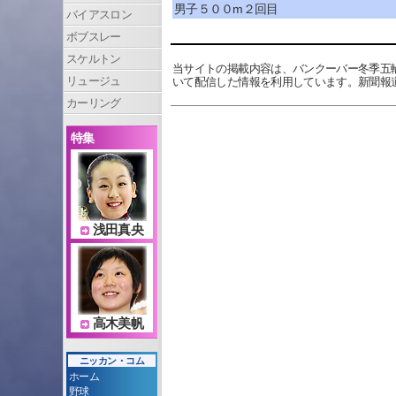
男子５００m２回目
バイアスロン
ボブスレー
スケルトン
当サイトの掲載内容は、バンクーバー冬季五
リュージュ
いて配信した情報を利用しています。新聞報
カーリング
特集
浅田真央
高木美帆
ニッカン・コム
ホーム
野球