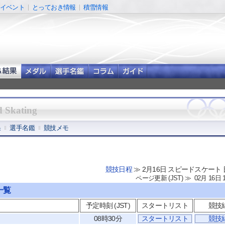
イベント
とっておき情報
積雪情報
d Skating
果
選手名鑑
競技メモ
競技日程
≫ 2月16日 スピードスケート
ページ更新 (JST) ≫ 02月 16日 
一覧
予定時刻 (JST)
スタートリスト
競技
08時30分
スタートリスト
競技