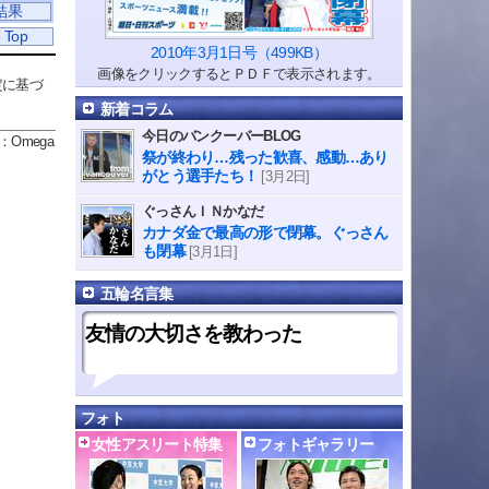
結果
 Top
2010年3月1日号（499KB）
画像をクリックするとＰＤＦで表示されます。
定に基づ
新着コラム
今日のバンクーバーBLOG
：Omega
祭が終わり…残った歓喜、感動…あり
がとう選手たち！
[3月2日]
ぐっさんＩＮかなだ
カナダ金で最高の形で閉幕。ぐっさん
も閉幕
[3月1日]
五輪名言集
友情の大切さを教わった
フォト
女性アスリート特集
フォトギャラリー