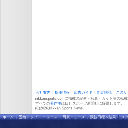
会社案内
採用情報
広告ガイド
新聞購読
このサ
nikkansports.comに掲載の記事・写真・カット等の
すべての
著作権
は日刊スポーツ新聞社に帰属します。
(C)2026,Nikkan Sports News.
ホーム
五輪トップ
ニュース
写真ニュース
競技日程＆結果
メ