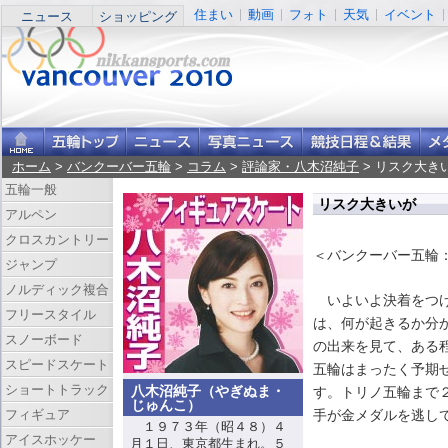
住まい
動画
フォト
天気
イベント
ニュース
ショッピング
ホーム
>
バンクーバー五輪
>
コラム
>
評論家・八木沼純子
> リスク大き
五輪一般
リスク大きいが
アルペン
クロスカントリー
＜バンクーバー五輪
ジャンプ
ノルディック複合
いよいよ決着をつけ
フリースタイル
は、何が起きるか分
スノーボード
の出来を見て、ある
スピードスケート
五輪はまったく予期
ショートトラック
八木沼純子（やぎぬま・
す。トリノ五輪まで
じゅんこ）
手が金メダルを逃し
フィギュア
１９７３年（昭４８）４
アイスホッケー
月１日、東京都生まれ。５