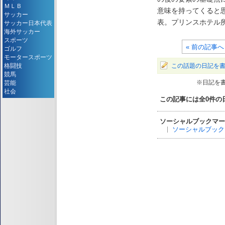
ＭＬＢ
意味を持ってくると
サッカー
表。プリンスホテル
サッカー日本代表
海外サッカー
スポーツ
« 前の記事へ
ゴルフ
モータースポーツ
格闘技
この話題の日記を
競馬
芸能
※日記を
社会
この記事には全
0
件の
ソーシャルブックマー
ソーシャルブック