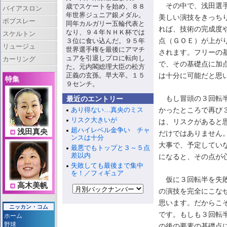
その中で、浅田選手
歳でスケートを始め、８８
バイアスロン
年世界ジュニア銀メダル。
美しい演技をきっち
ボブスレー
同年カルガリー五輪代表と
れば、技術の完成度
なり、９４年ＮＨＫ杯では
スケルトン
点（ＧＯＥ）が上が
３位に食い込んだ。９５年
リュージュ
世界選手権を最後にアマチ
されます。フリーの
ュアを引退しプロに転向し
カーリング
で、その基礎点に加
た。元内閣総理大臣の松方
正義の玄孫。早大卒。１５
は十分に可能だと思
特集
９センチ。
もし冒頭の３回転半
最近のエントリー
あり得ない…真央のミス
かったところで再び
リスク大きいが
は、リスクがあると
超ハイレベル金争い チャ
浅田真央
だけではありません
ンスは十分
大事で、予定してい
最悪でもトップと３～５点
差以内
になると、その点が
失敗しても最後まで集中
を！／フィギュア
仮に３回転半を失敗
高木美帆
の演技を完全にこな
思います。だからこ
ニッカン・コム
です。もしも３回転
ホーム
野球
の後の要素の基礎点